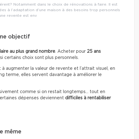
férent? Notamment dans le choix de rénovations à faire. Il est
iées à l’adaptation d’une maison à des besoins trop personnels
une revente est env
me objectif
laire au plus grand nombre
. Acheter pour
25 ans
i certains choix sont plus personnels.
 à augmenter la valeur de revente et l’attrait visuel, en
ong terme, elles servent davantage à améliorer le
ssivement comme si on restait longtemps… tout en
 certaines dépenses deviennent
difficiles à rentabiliser
 le même